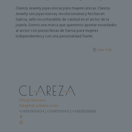
Clareza Jewelry joyas únicas para mujeres únicas. Clareza
Jewelry son joyas nuevas, revolucionarias y hechas en
Galicia, sello inconfundible de calidad en el sector de la
joyería. Somos una marca que queremos aportar novedades
al sector con piezas llenas de fuerza para mujeres
independientes y con una personalidad fuerte.
Leer más
info@clareza.es
fink@fink-orfebres.com
+34881906404
|
+34981593413
|
+34638566996