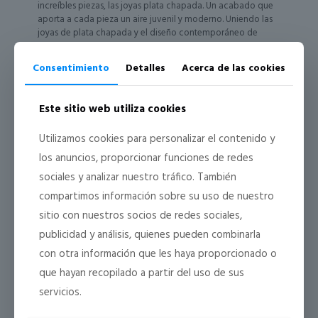
increíbles piezas, las joyas plata chapada. Un acabado que
aporta a cada pieza un aire juvenil y moderno. Uniendo las
joyas de plata chapada y el diseño contemporáneo de
Clareza Jewelry conseguimos acercarnos a un público joven
y atrevido. Target que buscan anillos, colgante o pendientes
Consentimiento
Detalles
Acerca de las cookies
[…]
Leer más
Este sitio web utiliza cookies
Utilizamos cookies para personalizar el contenido y
los anuncios, proporcionar funciones de redes
3 diciembre 2018
sociales y analizar nuestro tráfico. También
compartimos información sobre su uso de nuestro
sitio con nuestros socios de redes sociales,
publicidad y análisis, quienes pueden combinarla
con otra información que les haya proporcionado o
que hayan recopilado a partir del uso de sus
servicios.