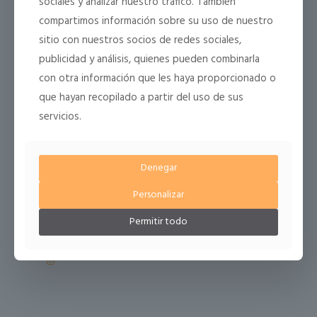
Obligatorio
sociales y analizar nuestro tráfico. También
Nombre de usuario o correo electrónico
*
compartimos información sobre su uso de nuestro
sitio con nuestros socios de redes sociales,
publicidad y análisis, quienes pueden combinarla
Restablecer contraseña
con otra información que les haya proporcionado o
que hayan recopilado a partir del uso de sus
servicios.
Denegar
Personalizar
info@clareza.es
Permitir todo
fink@fink-orfebres.com
+34881906404
|
+34981593413
|
+34638566996