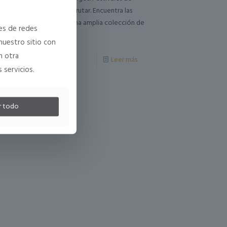
días y momentos para disfrutar. Encuentra las
n a tu imagen. Tenemos una amplia colección de
nes de redes
tete
[…]
nuestro sitio con
n otra
Leer más
 servicios.
r todo