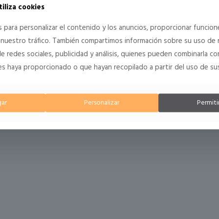
tiliza cookies
música, fiestas por doquier, largos 
joyas Clareza que mejor se adapte
s para personalizar el contenido y los anuncios, proporcionar funcio
diseños, tamaños y acabados. Sién
ar nuestro tráfico. También compartimos información sobre su uso de 
e redes sociales, publicidad y análisis, quienes pueden combinarla co
es haya proporcionado o que hayan recopilado a partir del uso de sus
ar
Personalizar
Permiti