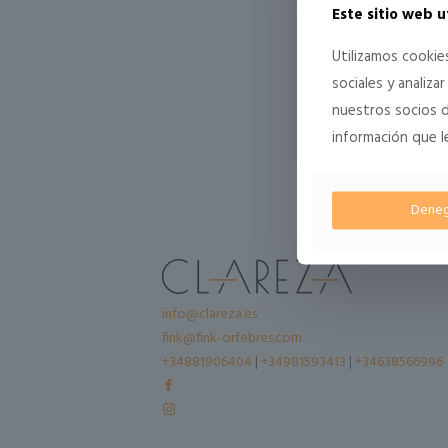
Este sitio web u
Utilizamos cookie
sociales y analiz
nuestros socios d
información que l
Deneg
info@clareza.es
fink@fink-orfebres.com
+34881906404
|
+34981593413
|
+34638566996